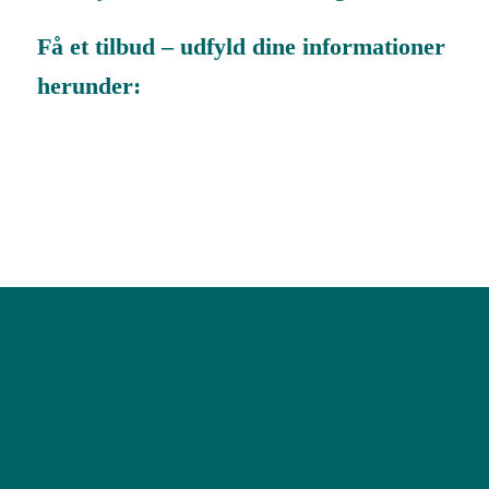
Få et tilbud – udfyld dine informationer
herunder:
OM EUROPEAN PROTEIN
European Protein er en dansk familieejet protein producent.