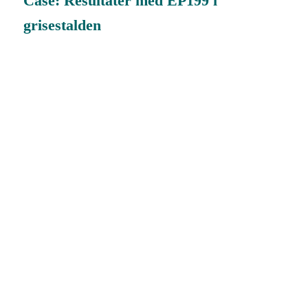
Case: Resultater med EP199 i
grisestalden