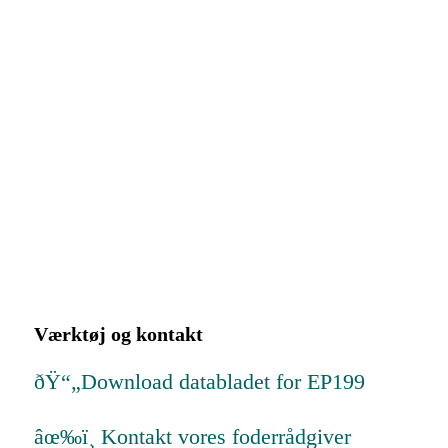
Værktøj og kontakt
ðŸ“„Download databladet for EP199
âœ‰ï¸ Kontakt vores foderrådgiver