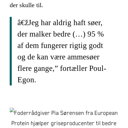
der skulle til.
â€žJeg har aldrig haft søer,
der malker bedre (…) 95 %
af dem fungerer rigtig godt
og de kan være ammesøer
flere gange,” fortæller Poul-
Egon.