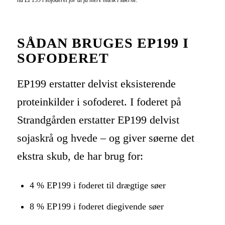
nu EP199 i sofoderet for at få mere mælk i søerne.
SÅDAN BRUGES EP199 I
SOFODERET
EP199 erstatter delvist eksisterende
proteinkilder i sofoderet. I foderet på
Strandgården erstatter EP199 delvist
sojaskrå og hvede – og giver søerne det
ekstra skub, de har brug for:
4 % EP199 i foderet til drægtige søer
8 % EP199 i foderet diegivende søer