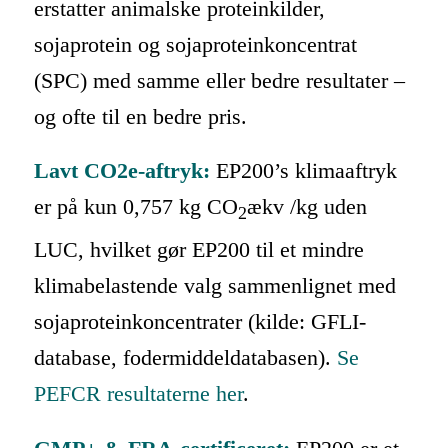
erstatter animalske proteinkilder,
sojaprotein og sojaproteinkoncentrat
(SPC) med samme eller bedre resultater –
og ofte til en bedre pris.
Lavt CO2e-aftryk:
EP200’s klimaaftryk
er på kun 0,757 kg CO
ækv /kg uden
2
LUC, hvilket gør EP200 til et mindre
klimabelastende valg sammenlignet med
sojaproteinkoncentrater (kilde: GFLI-
database, fodermiddeldatabasen).
Se
PEFCR resultaterne her
.